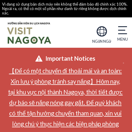
Vì đang sử dụng bản dịch máy nên không thể đảm bảo độ chính xác 100%.
Ngoài ra, có thể có một số phần như danh từ riêng không được dịch chính
xác.
NGôN NGữ
Important Notices
【Để có một chuyến đi thoải mái và an toàn:
Xin lưu ý phòng tránh say nắng】Hôm nay,
tại khu vực nội thành Nagoya, thời tiết được
dự báo sẽ nắng nóng gay gắt. Để quý khách
có thể tận hưởng chuyến tham quan, xin vui
lòng chú ý thực hiện các biện pháp phòng