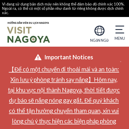
Vì đang sử dụng bản dịch máy nên không thể đảm bảo độ chính xác 100%.
Ngoài ra, có thể có một số phần như danh từ riêng không được dịch chính
xác.
NGôN NGữ
Important Notices
【Để có một chuyến đi thoải mái và an toàn:
Xin lưu ý phòng tránh say nắng】Hôm nay,
tại khu vực nội thành Nagoya, thời tiết được
dự báo sẽ nắng nóng gay gắt. Để quý khách
có thể tận hưởng chuyến tham quan, xin vui
lòng chú ý thực hiện các biện pháp phòng