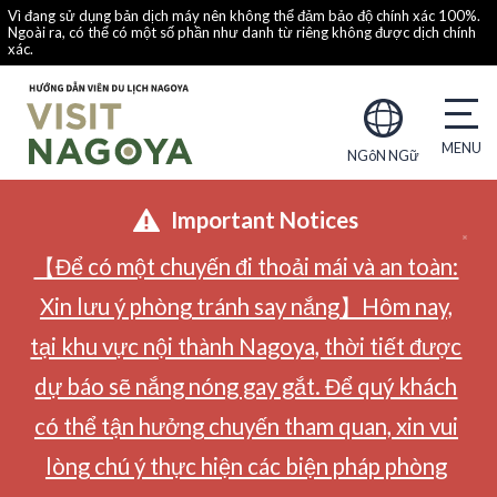
Vì đang sử dụng bản dịch máy nên không thể đảm bảo độ chính xác 100%.
Ngoài ra, có thể có một số phần như danh từ riêng không được dịch chính
xác.
NGôN NGữ
Important Notices
【Để có một chuyến đi thoải mái và an toàn:
Xin lưu ý phòng tránh say nắng】Hôm nay,
tại khu vực nội thành Nagoya, thời tiết được
dự báo sẽ nắng nóng gay gắt. Để quý khách
có thể tận hưởng chuyến tham quan, xin vui
lòng chú ý thực hiện các biện pháp phòng