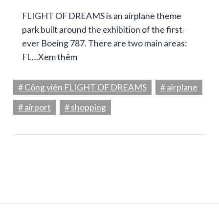
FLIGHT OF DREAMS is an airplane theme
park built around the exhibition of the first-
ever Boeing 787. There are two main areas:
FL…
Xem thêm
# Công viên FLIGHT OF DREAMS
# airplane
# airport
# shopping