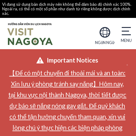
Vì đang sử dụng bản dịch máy nên không thể đảm bảo độ chính xác 100%.
Ngoài ra, có thể có một số phần như danh từ riêng không được dịch chính
xác.
NGôN NGữ
Important Notices
【Để có một chuyến đi thoải mái và an toàn:
Xin lưu ý phòng tránh say nắng】Hôm nay,
tại khu vực nội thành Nagoya, thời tiết được
dự báo sẽ nắng nóng gay gắt. Để quý khách
có thể tận hưởng chuyến tham quan, xin vui
lòng chú ý thực hiện các biện pháp phòng