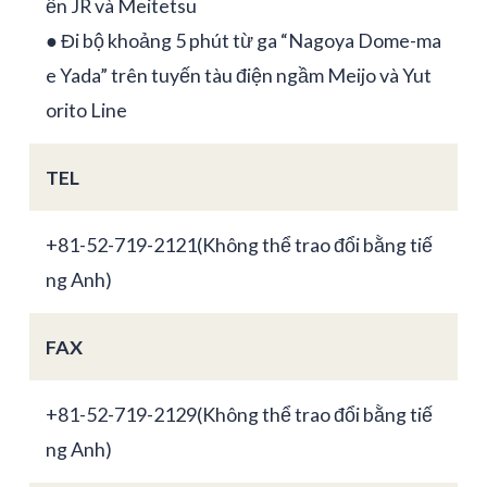
ến JR và Meitetsu
● Đi bộ khoảng 5 phút từ ga “Nagoya Dome-ma
e Yada” trên tuyến tàu điện ngầm Meijo và Yut
orito Line
TEL
+81-52-719-2121(Không thể trao đổi bằng tiế
ng Anh)
FAX
+81-52-719-2129(Không thể trao đổi bằng tiế
ng Anh)