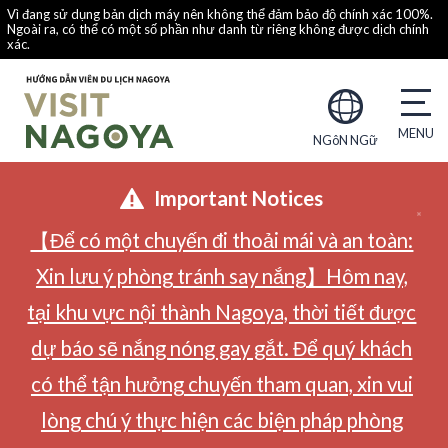
Vì đang sử dụng bản dịch máy nên không thể đảm bảo độ chính xác 100%.
Ngoài ra, có thể có một số phần như danh từ riêng không được dịch chính
xác.
NGôN NGữ
Important Notices
【Để có một chuyến đi thoải mái và an toàn:
Xin lưu ý phòng tránh say nắng】Hôm nay,
tại khu vực nội thành Nagoya, thời tiết được
dự báo sẽ nắng nóng gay gắt. Để quý khách
có thể tận hưởng chuyến tham quan, xin vui
lòng chú ý thực hiện các biện pháp phòng