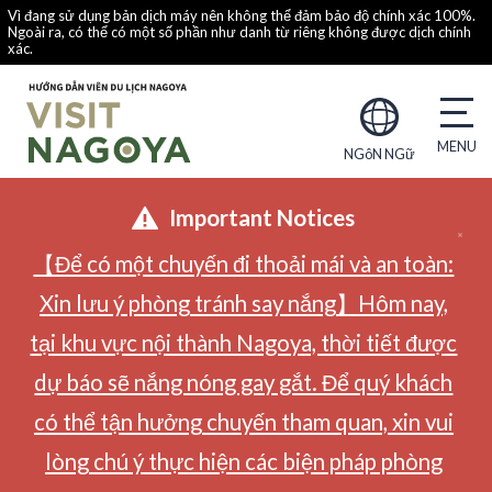
Vì đang sử dụng bản dịch máy nên không thể đảm bảo độ chính xác 100%.
Ngoài ra, có thể có một số phần như danh từ riêng không được dịch chính
xác.
NGôN NGữ
Important Notices
【Để có một chuyến đi thoải mái và an toàn:
Xin lưu ý phòng tránh say nắng】Hôm nay,
tại khu vực nội thành Nagoya, thời tiết được
dự báo sẽ nắng nóng gay gắt. Để quý khách
có thể tận hưởng chuyến tham quan, xin vui
lòng chú ý thực hiện các biện pháp phòng