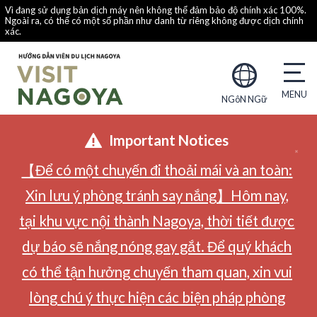
Vì đang sử dụng bản dịch máy nên không thể đảm bảo độ chính xác 100%.
Ngoài ra, có thể có một số phần như danh từ riêng không được dịch chính
xác.
NGôN NGữ
Important Notices
【Để có một chuyến đi thoải mái và an toàn:
Xin lưu ý phòng tránh say nắng】Hôm nay,
tại khu vực nội thành Nagoya, thời tiết được
dự báo sẽ nắng nóng gay gắt. Để quý khách
có thể tận hưởng chuyến tham quan, xin vui
lòng chú ý thực hiện các biện pháp phòng