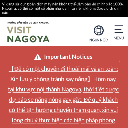
Vì đang sử dụng bản dịch máy nên không thể đảm bảo độ chính xác 100%.
Ngoài ra, có thể có một số phần như danh từ riêng không được dịch chính
xác.
NGôN NGữ
Important Notices
【Để có một chuyến đi thoải mái và an toàn:
Xin lưu ý phòng tránh say nắng】Hôm nay,
tại khu vực nội thành Nagoya, thời tiết được
dự báo sẽ nắng nóng gay gắt. Để quý khách
có thể tận hưởng chuyến tham quan, xin vui
lòng chú ý thực hiện các biện pháp phòng