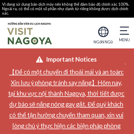
Vì đang sử dụng bản dịch máy nên không thể đảm bảo độ chính xác 100%.
Ngoài ra, có thể có một số phần như danh từ riêng không được dịch chính
xác.
NGôN NGữ
Important Notices
【Để có một chuyến đi thoải mái và an toàn:
Xin lưu ý phòng tránh say nắng】Hôm nay,
tại khu vực nội thành Nagoya, thời tiết được
dự báo sẽ nắng nóng gay gắt. Để quý khách
có thể tận hưởng chuyến tham quan, xin vui
lòng chú ý thực hiện các biện pháp phòng