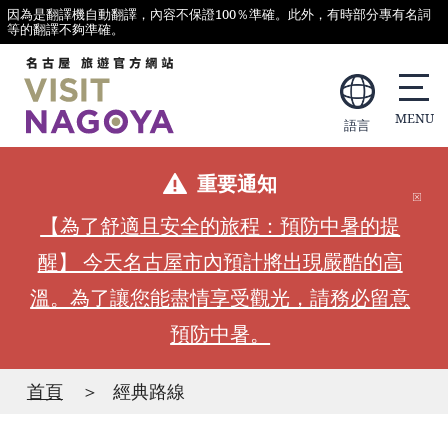
因為是翻譯機自動翻譯，內容不保證100％準確。此外，有時部分專有名詞
等的翻譯不夠準確。
語言
重要通知
【為了舒適且安全的旅程：預防中暑的提
醒】 今天名古屋市內預計將出現嚴酷的高
溫。為了讓您能盡情享受觀光，請務必留意
預防中暑。
首頁
經典路線