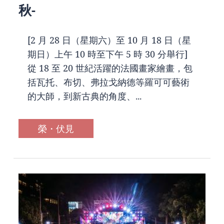
秋-
[2 月 28 日（星期六）至 10 月 18 日（星
期日）上午 10 時至下午 5 時 30 分舉行]
從 18 至 20 世紀活躍的法國畫家繪畫，包
括瓦托、布切、弗拉戈納德等羅可可藝術
的大師，到新古典的角度、...
榮・伏見