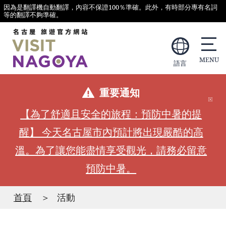
因為是翻譯機自動翻譯，內容不保證100％準確。此外，有時部分專有名詞
等的翻譯不夠準確。
語言
重要通知
【為了舒適且安全的旅程：預防中暑的提
醒】 今天名古屋市內預計將出現嚴酷的高
溫。為了讓您能盡情享受觀光，請務必留意
預防中暑。
首頁
活動