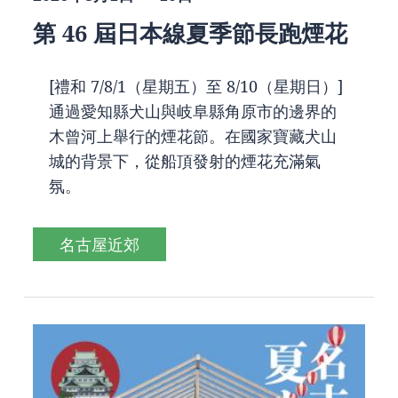
第 46 屆日本線夏季節長跑煙花
[禮和 7/8/1（星期五）至 8/10（星期日）]
通過愛知縣犬山與岐阜縣角原市的邊界的
木曾河上舉行的煙花節。在國家寶藏犬山
城的背景下，從船頂發射的煙花充滿氣
氛。
名古屋近郊