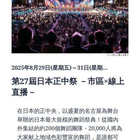
2025年8月29日(星期五)～31日(星期…
第27屆日本正中祭 －市區×線上
直播－
在日本的正中央，以盛夏的名古屋為舞台
舉辦的日本最大規模的舞蹈祭典！從國內
外集結的約200個舞蹈團隊・20,000人將為
大家献上地域色彩豐富的舞蹈，是誰都可