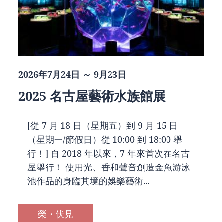
2026年7月24日 ～ 9月23日
2025 名古屋藝術水族館展
[從 7 月 18 日（星期五）到 9 月 15 日
（星期一/節假日）從 10:00 到 18:00 舉
行！] 自 2018 年以來，7 年來首次在名古
屋舉行！ 使用光、香和聲音創造金魚游泳
池作品的身臨其境的娛樂藝術...
榮・伏見