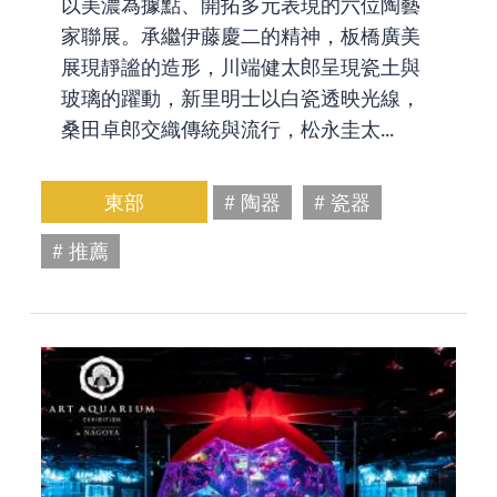
以美濃為據點、開拓多元表現的六位陶藝
家聯展。承繼伊藤慶二的精神，板橋廣美
展現靜謐的造形，川端健太郎呈現瓷土與
玻璃的躍動，新里明士以白瓷透映光線，
桑田卓郎交織傳統與流行，松永圭太...
東部
# 陶器
# 瓷器
# 推薦