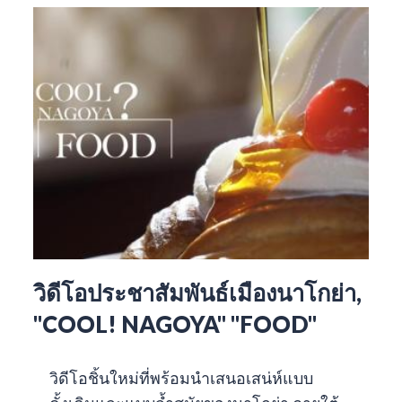
วิดีโอประชาสัมพันธ์เมืองนาโกย่า,
"COOL! NAGOYA" "FOOD"
วิดีโอชิ้นใหม่ที่พร้อมนำเสนอเสน่ห์แบบ