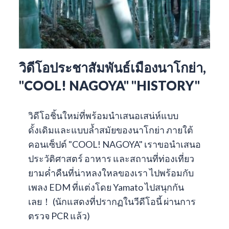
วิดีโอประชาสัมพันธ์เมืองนาโกย่า,
"COOL! NAGOYA" "HISTORY"
วิดีโอชิ้นใหม่ที่พร้อมนำเสนอเสน่ห์แบบ
ดั้งเดิมและแบบล้ำสมัยของนาโกย่า ภายใต้
คอนเซ็ปต์ "COOL! NAGOYA" เราขอนำเสนอ
ประวัติศาสตร์ อาหาร และสถานที่ท่องเที่ยว
ยามค่ำคืนที่น่าหลงใหลของเรา ไปพร้อมกับ
เพลง EDM ที่แต่งโดย Yamato ไปสนุกกัน
เลย！ (นักแสดงที่ปรากฏในวีดีโอนี้ ผ่านการ
ตรวจ PCR แล้ว)