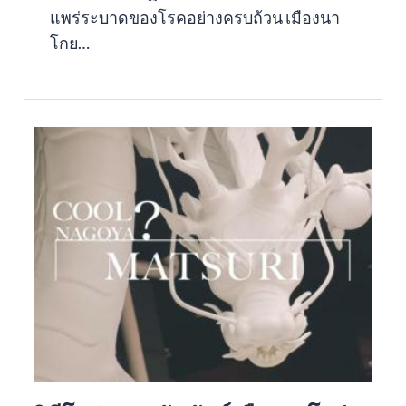
แพร่ระบาดของโรคอย่างครบถ้วน เมืองนา
โกย…