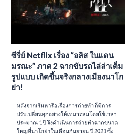
ซีรี่ย์ Netflix เรื่อง “อลิส ในแดน
มรณะ” ภาค 2 ฉากขับรถไล่ล่าเต็ม
รูปแบบ เกิดขึ้นจริงกลางเมืองนาโก
ย่า!
หลังจากเริ่มหารือเรื่องการถ่ายทำ ก็มีการ
ปรับเปลี่ยนทุกอย่างให้เหมาะสมโดยใช้เวลา
ประมาณ 1 ปี จึงดำเนินการถ่ายทำฉากขนาด
ใหญ่ที่นาโกย่าในเดือนกันยายน ปี 2021 ซึ่ง