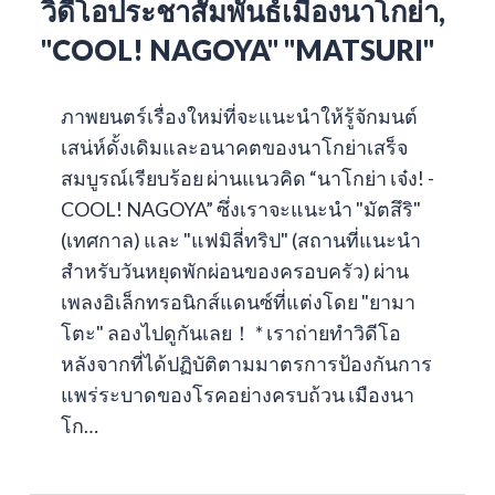
วิดีโอประชาสัมพันธ์เมืองนาโกย่า,
"COOL! NAGOYA" "MATSURI"
ภาพยนตร์เรื่องใหม่ที่จะแนะนำให้รู้จักมนต์
เสน่ห์ดั้งเดิมและอนาคตของนาโกย่าเสร็จ
สมบูรณ์เรียบร้อย ผ่านแนวคิด “นาโกย่า เจ๋ง! -
COOL! NAGOYA” ซึ่งเราจะแนะนำ "มัตสึริ"
(เทศกาล) และ "แฟมิลี่ทริป" (สถานที่แนะนำ
สำหรับวันหยุดพักผ่อนของครอบครัว) ผ่าน
เพลงอิเล็กทรอนิกส์แดนซ์ที่แต่งโดย "ยามา
โตะ" ลองไปดูกันเลย！ * เราถ่ายทำวิดีโอ
หลังจากที่ได้ปฏิบัติตามมาตรการป้องกันการ
แพร่ระบาดของโรคอย่างครบถ้วน เมืองนา
โก…