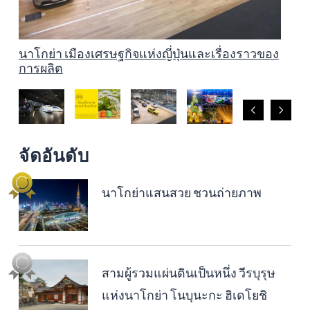
New Year Fun in Nagoya Special Feature 2023–
2024
ท่องเที่ยวตามศาลเจ้าในนาโกย่า
นาโกย่า เมืองเศรษฐกิจแห่งญี่ปุ่นและเรื่องราวของ
Nagoya Light Displays Special Feature 2025–
สถานที่ชมดอกไม้อันโด่งดังในไอจิและนาโกย่า
Nagoya Autumn Leaves 2025 Special Feature
นาโกย่าแสนสวย ชวนถ่ายภาพ
สามผู้รวมแผ่นดินเป็นหนึ่ง วีรบุรุษแห่งนาโกย่า โน
มรดกทางวัฒนธรรมของนาโกย่าและไอจิ เทคนิค
นาโกย่า เมืองที่เป็นมิตรกับเด็ก ๆ (หรือวิธีทำให้พ่อ
การผลิต
2026
บุนะกะ ฮิเดโยชิ และอิเอยาสุ
ดั้งเดิมในการผลิต งานศิลปะและงานหัตถกรรม
แม่มีความสุขอยู่เสมอ)
จัดอันดับ
นาโกย่าแสนสวย ชวนถ่ายภาพ
สามผู้รวมแผ่นดินเป็นหนึ่ง วีรบุรุษ
แห่งนาโกย่า โนบุนะกะ ฮิเดโยชิ