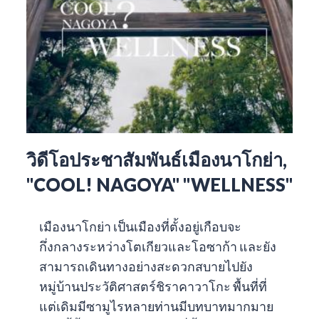
วิดีโอประชาสัมพันธ์เมืองนาโกย่า,
"COOL! NAGOYA" "WELLNESS"
เมืองนาโกย่า เป็นเมืองที่ตั้งอยู่เกือบจะ
กึ่งกลางระหว่างโตเกียวและโอซาก้า และยัง
สามารถเดินทางอย่างสะดวกสบายไปยัง
หมู่บ้านประวัติศาสตร์ชิราคาวาโกะ พื้นที่ที่
แต่เดิมมีซามูไรหลายท่านมีบทบาทมากมาย