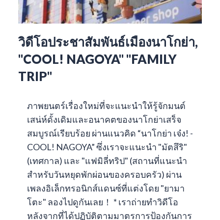
วิดีโอประชาสัมพันธ์เมืองนาโกย่า,
"COOL! NAGOYA" "FAMILY
TRIP"
ภาพยนตร์เรื่องใหม่ที่จะแนะนำให้รู้จักมนต์
เสน่ห์ดั้งเดิมและอนาคตของนาโกย่าเสร็จ
สมบูรณ์เรียบร้อย ผ่านแนวคิด “นาโกย่า เจ๋ง! -
COOL! NAGOYA” ซึ่งเราจะแนะนำ "มัตสึริ"
(เทศกาล) และ "แฟมิลี่ทริป" (สถานที่แนะนำ
สำหรับวันหยุดพักผ่อนของครอบครัว) ผ่าน
เพลงอิเล็กทรอนิกส์แดนซ์ที่แต่งโดย "ยามา
โตะ" ลองไปดูกันเลย！ * เราถ่ายทำวิดีโอ
หลังจากที่ได้ปฏิบัติตามมาตรการป้องกันการ