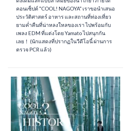
ดั้งเดิมและแบบล้ำสมัยของนาโกย่า ภายใต้
คอนเซ็ปต์ "COOL! NAGOYA" เราขอนำเสนอ
ประวัติศาสตร์ อาหาร และสถานที่ท่องเที่ยว
ยามค่ำคืนที่น่าหลงใหลของเรา ไปพร้อมกับ
เพลง EDM ที่แต่งโดย Yamato ไปสนุกกัน
เลย！ (นักแสดงที่ปรากฏในวีดีโอนี้ ผ่านการ
ตรวจ PCR แล้ว)