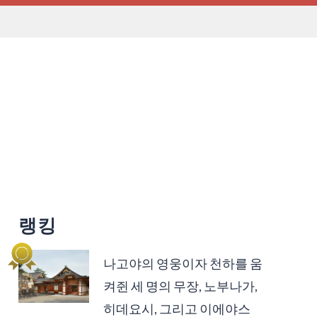
랭킹
나고야의 영웅이자 천하를 움
켜쥔 세 명의 무장, 노부나가,
히데요시, 그리고 이에야스