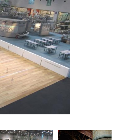
노부나가, 히데요시, 그리고 이에야스
, 공예
ESS'
EMENT'