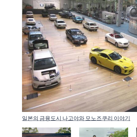
나고야에서 즐기는 연말연시 특집 2024-2025
일본의 금융도시 나고야와 모노즈쿠리 이야기
다양한 매력을 가진 나고야의 시장들
아이치와 나고야의 꽃구경 명소
포토제닉한 나고야
나고야의 영웅이자 천하를 움켜쥔 세 명의 무장, 
아동 친화적인 도시, 나고야
나고야와 아이치의 문화재 전통적 제조 기술, 예술
나고야시 소개 동영상, 'COOL! NAGOYA' 'WELLN
나고야시 소개 동영상, 'COOL! NAGOYA' 'AMUS