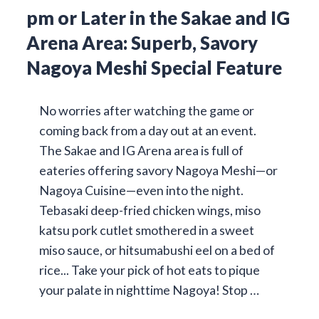
pm or Later in the Sakae and IG
Arena Area: Superb, Savory
Nagoya Meshi Special Feature
No worries after watching the game or
coming back from a day out at an event.
The Sakae and IG Arena area is full of
eateries offering savory Nagoya Meshi—or
Nagoya Cuisine—even into the night.
Tebasaki deep-fried chicken wings, miso
katsu pork cutlet smothered in a sweet
miso sauce, or hitsumabushi eel on a bed of
rice... Take your pick of hot eats to pique
your palate in nighttime Nagoya! Stop …