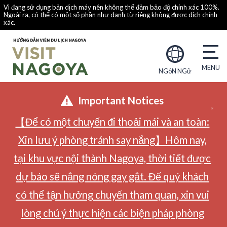
Vì đang sử dụng bản dịch máy nên không thể đảm bảo độ chính xác 100%.
Ngoài ra, có thể có một số phần như danh từ riêng không được dịch chính
xác.
NGôN NGữ
Important Notices
【Để có một chuyến đi thoải mái và an toàn:
Xin lưu ý phòng tránh say nắng】Hôm nay,
tại khu vực nội thành Nagoya, thời tiết được
dự báo sẽ nắng nóng gay gắt. Để quý khách
có thể tận hưởng chuyến tham quan, xin vui
lòng chú ý thực hiện các biện pháp phòng