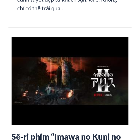
chỉ có thể trải qua…
Sê-ri phim “Imawa no Kuni no