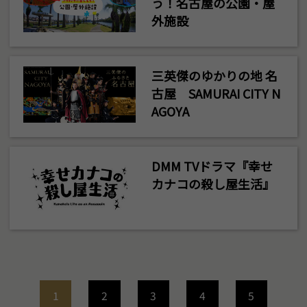
う！名古屋の公園・屋
外施設
三英傑のゆかりの地 名
古屋 SAMURAI CITY N
AGOYA
DMM TVドラマ『幸せ
カナコの殺し屋生活』
1
2
3
4
5