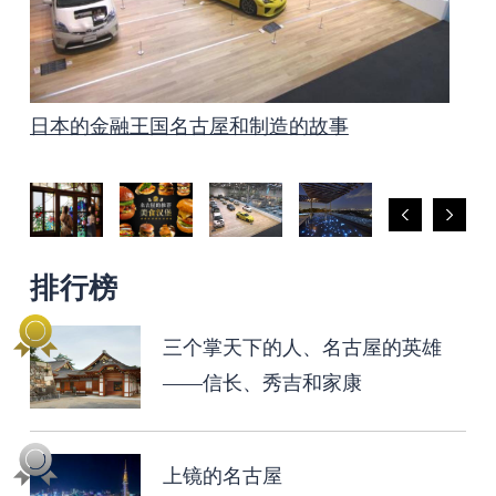
日本的金融王国名古屋和制造的故事
泡温泉是名古屋最好的放松方法！
名古屋有很多集市
爱知和名古屋著名的赏花景点
上镜的名古屋
三个掌天下的人、名古屋的英雄——信长、秀吉
名古屋和爱知的文化遗产 制造的传统技术、艺
非常适合孩子的名古屋
乘坐Me～guru巴士的复古照片之旅
名古屋的推荐美食汉堡
和家康
术、工艺
排行榜
三个掌天下的人、名古屋的英雄
——信长、秀吉和家康
上镜的名古屋