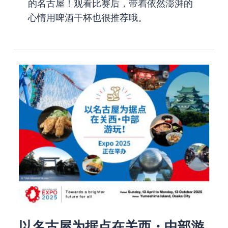
的名古屋！观看比赛后，带着依然澎湃的
心情用啤酒干杯也很推荐哦。
以名古屋为据点在关西・中部游