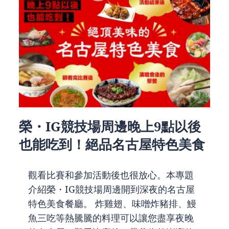
榮・IG競技場周邊晚上9點以後
也能吃到！絕品名古屋特色美食
觀看比賽和參加活動後也很放心。本專題
介紹榮・IG競技場周邊開到深夜的名古屋
特色美食餐廳。 炸雞翅、味噌炸豬排、鰻
魚三吃等熱騰騰的料理可以讓您盡享夜晚