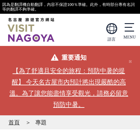
因為是翻譯機自動翻譯，內容不保證100％準確。此外，有時部分專有名詞
等的翻譯不夠準確。
語言
重要通知
【為了舒適且安全的旅程：預防中暑的提
醒】 今天名古屋市內預計將出現嚴酷的高
溫。為了讓您能盡情享受觀光，請務必留意
預防中暑。
首頁
專題