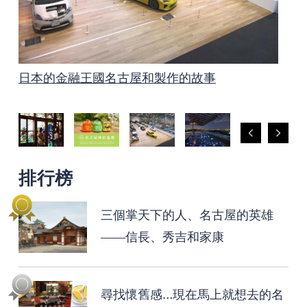
日本的金融王國名古屋和製作的故事
泡溫泉是名古屋最好的放鬆方法！
名古屋有很多集市
愛知和名古屋著名的賞花景點
上鏡的名古屋
三個掌天下的人、名古屋的英雄——信長、秀吉
名古屋和愛知的文化遺產 製造的傳統技術、藝
非常適合孩子的名古屋
乘坐Me～guru巴士的復古照片之旅
拝拝 名古屋神社巡禮
和家康
術、工藝
排行榜
三個掌天下的人、名古屋的英雄
——信長、秀吉和家康
尋找懷舊感…現在馬上就想去的名