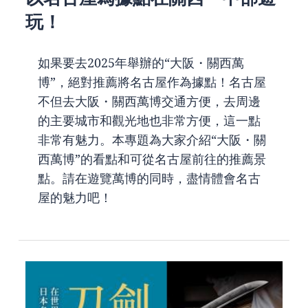
玩！
如果要去2025年舉辦的“大阪・關西萬
博”，絕對推薦將名古屋作為據點！名古屋
不但去大阪・關西萬博交通方便，去周邊
的主要城市和觀光地也非常方便，這一點
非常有魅力。本專題為大家介紹“大阪・關
西萬博”的看點和可從名古屋前往的推薦景
點。請在遊覽萬博的同時，盡情體會名古
屋的魅力吧！