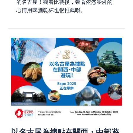
的名古屋！觀看比賽後，帶著依然澎湃的
心情用啤酒乾杯也很推薦哦。
以名古屋為據點在關西・中部遊