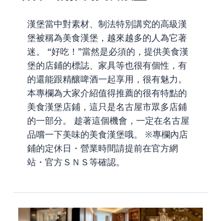
漢堡當中對素材、制法特別講究的高級漢
堡被稱為美食漢堡，越來越多的人為它著
迷。 “好吃！”當然是必須的，提供美食漢
堡的店鋪的標誌、家具等也很有個性，有
的還能跟精釀啤酒一起享用，很有魅力。
本專欄為大家介紹值得推薦的很有特點的
美食漢堡店鋪，這只是名古屋市眾多店鋪
的一部分。 趁著這個機會，一定在名古屋
品嚐一下美味的美食漢堡哦。 ※專欄內店
鋪的定休日・營業時間請提前在官方網
站・官方ＳＮＳ等確認。