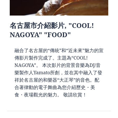
名古屋市介紹影片, "COOL!
NAGOYA" "FOOD"
融合了名古屋的“傳統”和“近未來”魅力的宣
傳影片製作完成了。主題為“COOL!
NAGOYA”。 本次影片的背景音樂為DJ/音
樂製作人Yamato所創，並在其中融入了發
祥於名古屋的和樂器“大正琴”的音色。配
合著律動的電子舞曲為您介紹歷史・美
食・夜場觀光的魅力。 敬請欣賞！