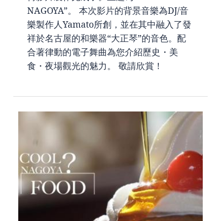
NAGOYA”。 本次影片的背景音樂為DJ/音
樂製作人Yamato所創，並在其中融入了發
祥於名古屋的和樂器“大正琴”的音色。配
合著律動的電子舞曲為您介紹歷史・美
食・夜場觀光的魅力。 敬請欣賞！