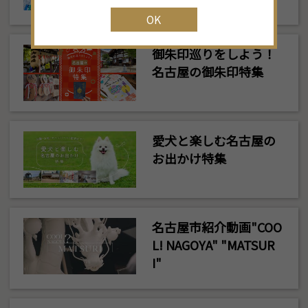
OK
御朱印巡りをしよう！
名古屋の御朱印特集
愛犬と楽しむ名古屋の
お出かけ特集
名古屋市紹介動画"COO
L! NAGOYA" "MATSUR
I"