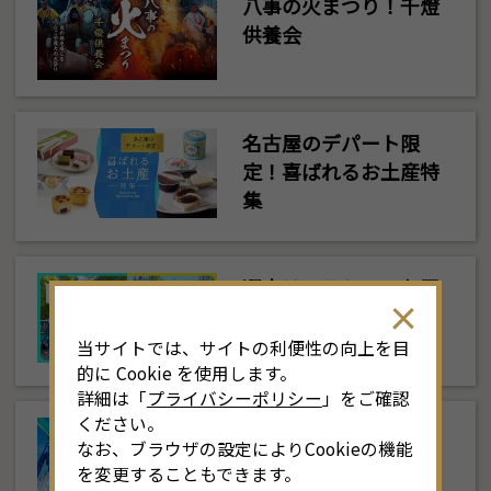
八事の火まつり！千燈
供養会
名古屋のデパート限
定！喜ばれるお土産特
集
週末はマルシェでお買
い物。名古屋マルシェ
特集
当サイトでは、サイトの利便性の向上を目
的に Cookie を使用します。
詳細は「
プライバシーポリシー
」をご確認
ください。
大人から子どもまで楽
なお、ブラウザの設定によりCookieの機能
しめる！遊園地＆テー
を変更することもできます。
マパーク特集