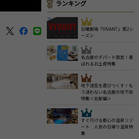
ランキング
日曜劇場『VIVANT』第2シ
ーズン
名古屋のデパート限定！喜
ばれるお土産特集
地下迷宮を遊びつくす！も
う迷わない名古屋の地下街
特集＜名駅編＞
すぐ行ける都心の温泉リゾ
ート 人気の日帰り温泉特
集