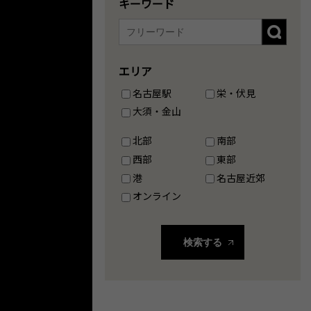
キーワード
エリア
名古屋駅
栄・伏見
大須・金山
北部
南部
西部
東部
港
名古屋近郊
オンライン
検索する