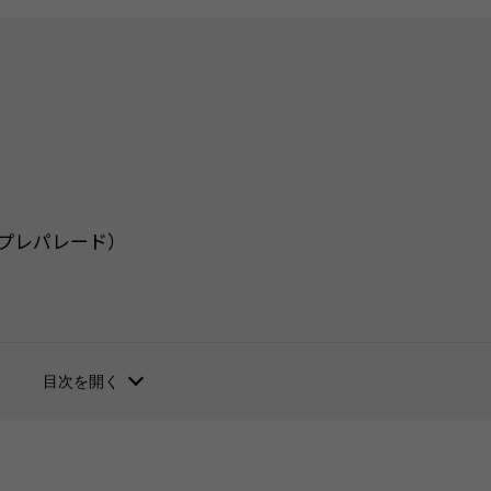
スプレパレード）
目次を開く
らチェック！