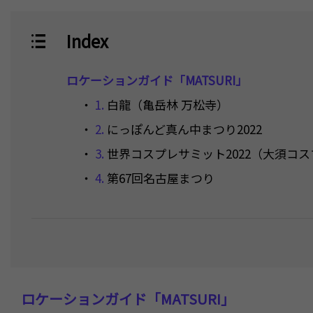
Index
ロケーションガイド「MATSURI」
・
1.
白龍（亀岳林 万松寺）
・
2.
にっぽんど真ん中まつり2022
・
3.
世界コスプレサミット2022（大須コ
・
4.
第67回名古屋まつり
・
5.
熱田まつり（尚武祭）
・
6.
名古屋城夏まつり2022（盆踊り大会）
その他"COOL! NAGOYA"の動画はこちらか
ロケーションガイド「MATSURI」