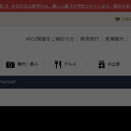
願い】 本日の名古屋市内は、厳しい暑さが予想されています。観光を楽
お気
MICE開催をご検討の方
教育旅行
産業観光
観光・遊ぶ
グルメ
お土産
MATSURI"