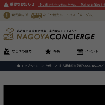
重要なお知らせ
【快適で安全な旅のために：熱中症対策のお
観光案内所
なごや観光ルートバス「メーグル」
なごやの魅力
特集
イベント
トップページ
特集
名古屋市紹介動画"COOL! NAGOYA" "