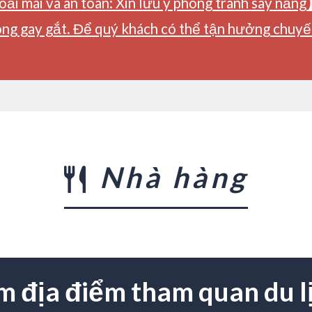
ải mái và an toàn: Xin lưu ý phòng tránh say nắng
ng gay gắt. Để quý khách có thể tận hưởng chuyến 
Nhà hàng
m địa điểm tham quan du l