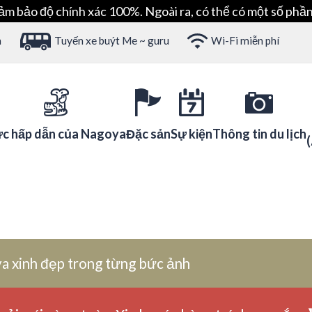
ảm bảo độ chính xác 100%. Ngoài ra, có thể có một số phần
h
Tuyến xe buýt Me ~ guru
Wi-Fi miễn phí
c hấp dẫn của Nagoya
Đặc sản
Sự kiện
Thông tin du lịch
a xinh đẹp trong từng bức ảnh