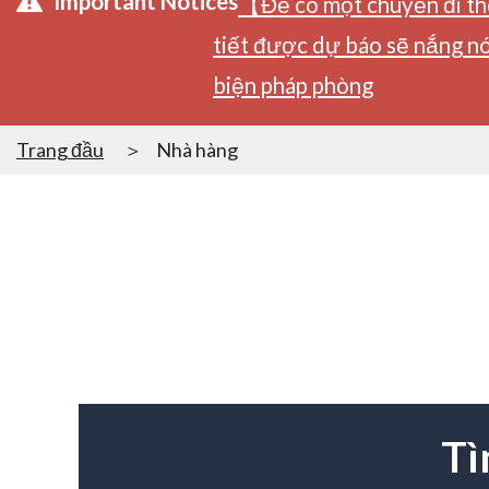
Important Notices
【Để có một chuyến đi tho
tiết được dự báo sẽ nắng nó
biện pháp phòng
Trang đầu
Nhà hàng
Tì