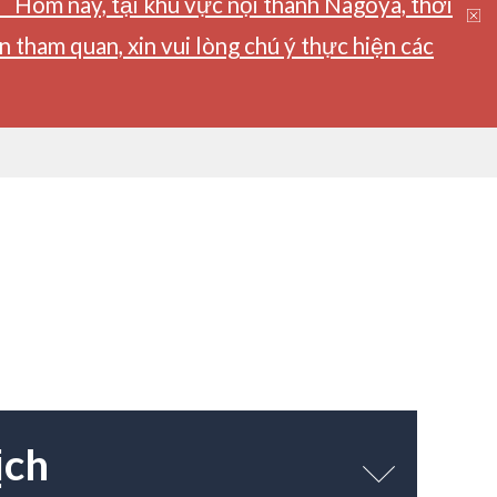
】Hôm nay, tại khu vực nội thành Nagoya, thời
tham quan, xin vui lòng chú ý thực hiện các
ịch