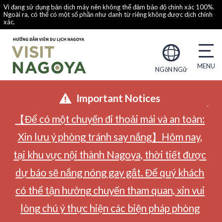
Vì đang sử dụng bản dịch máy nên không thể đảm bảo độ chính xác 100%.
Ngoài ra, có thể có một số phần như danh từ riêng không được dịch chính
xác.
NGôN NGữ
Important Notices
【Để có một chuyến đi thoải mái và an toàn:
Xin lưu ý phòng tránh say nắng】Hôm nay,
tại khu vực nội thành Nagoya, thời tiết được
dự báo sẽ nắng nóng gay gắt. Để quý khách
có thể tận hưởng chuyến tham quan, xin vui
lòng chú ý thực hiện các biện pháp phòng