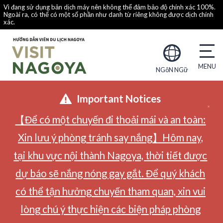
Vì đang sử dụng bản dịch máy nên không thể đảm bảo độ chính xác 100%.
Ngoài ra, có thể có một số phần như danh từ riêng không được dịch chính
xác.
NGôN NGữ
Important Notices
【Để có một chuyến đi thoải mái và an toàn:
Xin lưu ý phòng tránh say nắng】Hôm nay,
tại khu vực nội thành Nagoya, thời tiết được
dự báo sẽ nắng nóng gay gắt. Để quý khách
có thể tận hưởng chuyến tham quan, xin vui
lòng chú ý thực hiện các biện pháp phòng