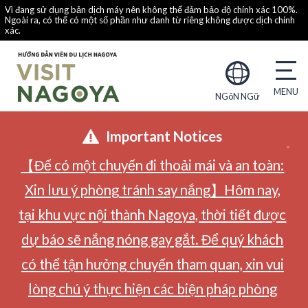
Vì đang sử dụng bản dịch máy nên không thể đảm bảo độ chính xác 100%.
Ngoài ra, có thể có một số phần như danh từ riêng không được dịch chính
xác.
NGôN NGữ
Important Notices
【Để có một chuyến đi thoải mái và an toàn:
Xin lưu ý phòng tránh say nắng】Hôm nay,
tại khu vực nội thành Nagoya, thời tiết được
dự báo sẽ nắng nóng gay gắt. Để quý khách
có thể tận hưởng chuyến tham quan, xin vui
lòng chú ý thực hiện các biện pháp phòng