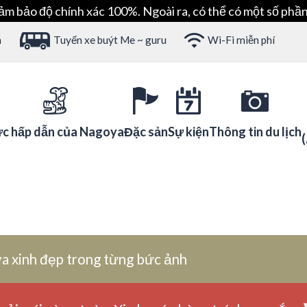
ảm bảo độ chính xác 100%. Ngoài ra, có thể có một số phần
h
Tuyến xe buýt Me ~ guru
Wi-Fi miễn phí
c hấp dẫn của Nagoya
Đặc sản
Sự kiện
Thông tin du lịch
a xinh đẹp trong từng bức ảnh