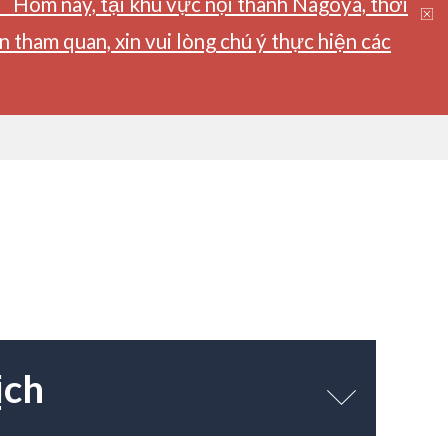
】Hôm nay, tại khu vực nội thành Nagoya, thời
tham quan, xin vui lòng chú ý thực hiện các
ịch