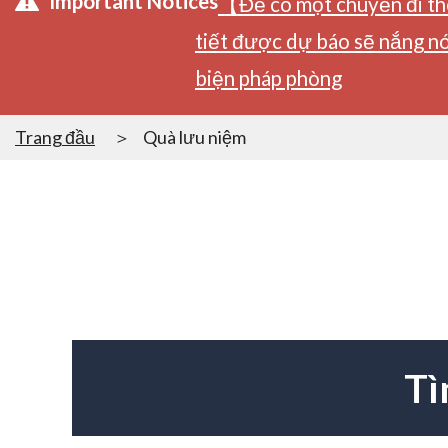
Important Notices
【Để có một chuyến đi tho
tiết được dự báo sẽ nắng nó
biện pháp phòng
Trang đầu
Quà lưu niệm
Tì