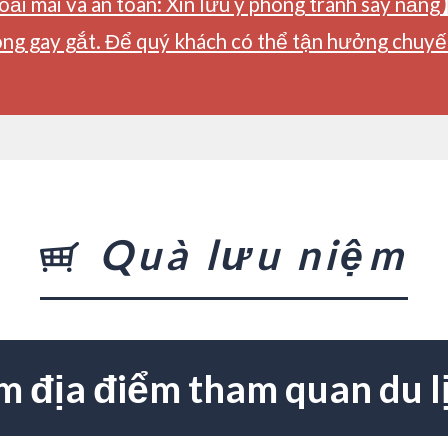
ải mái và an toàn: Xin lưu ý phòng tránh say nắng
ng gay gắt. Để quý khách có thể tận hưởng chuyến 
Quà lưu niệm
m địa điểm tham quan du l