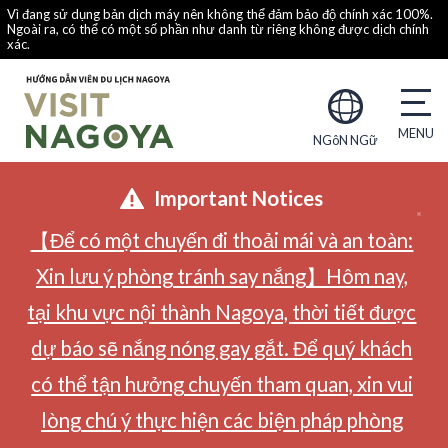
Vì đang sử dụng bản dịch máy nên không thể đảm bảo độ chính xác 100%.
Ngoài ra, có thể có một số phần như danh từ riêng không được dịch chính
xác.
NGôN NGữ
Important Notices
【Để có một chuyến đi thoải mái và an toàn:
Xin lưu ý phòng tránh say nắng】Hôm nay,
tại khu vực nội thành Nagoya, thời tiết được
dự báo sẽ nắng nóng gay gắt. Để quý khách
có thể tận hưởng chuyến tham quan, xin vui
lòng chú ý thực hiện các biện pháp phòng