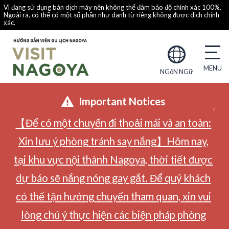
Vì đang sử dụng bản dịch máy nên không thể đảm bảo độ chính xác 100%.
Ngoài ra, có thể có một số phần như danh từ riêng không được dịch chính
xác.
NGôN NGữ
Important Notices
【Để có một chuyến đi thoải mái và an toàn:
Xin lưu ý phòng tránh say nắng】Hôm nay,
tại khu vực nội thành Nagoya, thời tiết được
dự báo sẽ nắng nóng gay gắt. Để quý khách
có thể tận hưởng chuyến tham quan, xin vui
lòng chú ý thực hiện các biện pháp phòng