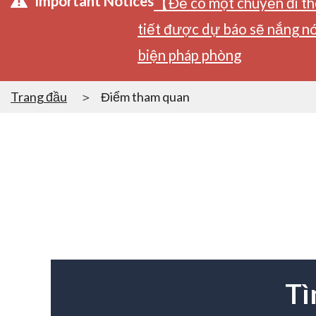
Important Notices
【Để có một chuyến đi tho
tiết được dự báo sẽ nắng nó
biện pháp phòng
Trang đầu
Điểm tham quan
Tì