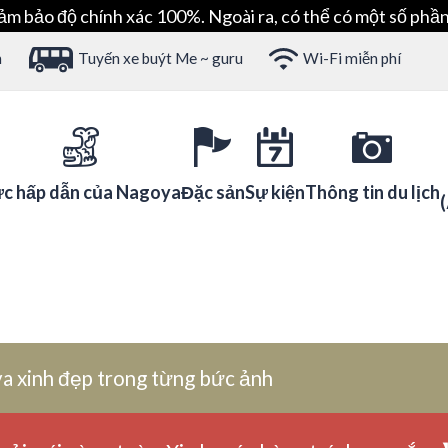
ảm bảo độ chính xác 100%. Ngoài ra, có thể có một số phần
h
Tuyến xe buýt Me ~ guru
Wi-Fi miễn phí
c hấp dẫn của Nagoya
Đặc sản
Sự kiện
Thông tin du lịch
a xinh đẹp trong từng bức ảnh