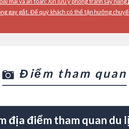
ải mái và an toàn: Xin lưu ý phòng tránh say nắng
ng gay gắt. Để quý khách có thể tận hưởng chuyến 
Điểm tham quan
m địa điểm tham quan du l