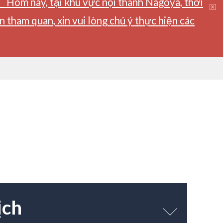
】Hôm nay, tại khu vực nội thành Nagoya, thời
tham quan, xin vui lòng chú ý thực hiện các
ịch