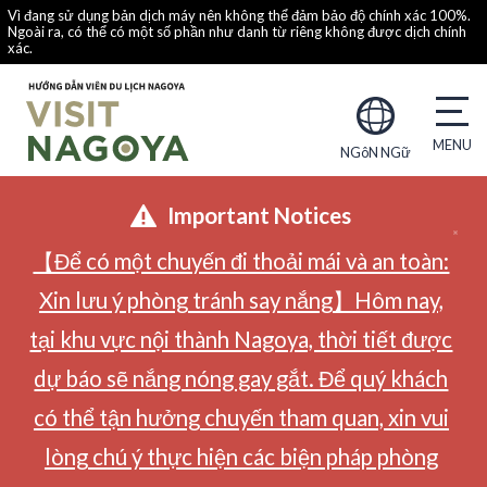
Vì đang sử dụng bản dịch máy nên không thể đảm bảo độ chính xác 100%.
Ngoài ra, có thể có một số phần như danh từ riêng không được dịch chính
xác.
NGôN NGữ
Important Notices
【Để có một chuyến đi thoải mái và an toàn:
Xin lưu ý phòng tránh say nắng】Hôm nay,
tại khu vực nội thành Nagoya, thời tiết được
dự báo sẽ nắng nóng gay gắt. Để quý khách
có thể tận hưởng chuyến tham quan, xin vui
lòng chú ý thực hiện các biện pháp phòng