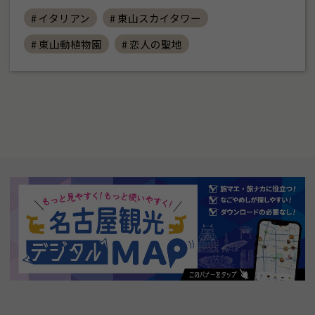
# イタリアン
# 東山スカイタワー
# 東山動植物園
# 恋人の聖地