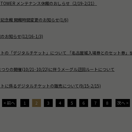
 TOWER メンテナンス休館のおしらせ（2/19-2/21）
記念館 開館時間変更のお知らせ(1/6)
知らせ(12/16-1/3)
トの「デジタルチケット」について 「名古屋城入場券とのセット券」を販売
つりの開催(10/21･10/22)に伴うメーグル迂回ルートについて
に係るデジタルチケットの販売について(9/15-2/15)
< 前へ
1
2
3
4
5
6
7
8
次へ >