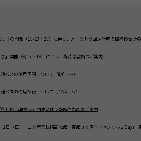
まつりの開催（10/19・20）に伴う、メーグルう回運行時の臨時停留所
り」開催（8/17・18）に伴う、臨時停留所のご案内
池バスの使用再開について（8/6 ～）
池バスの使用休止について（7/24 ～）
「徳川園山車揃え」開催に伴う臨時停留所のご案内
・2日（日）トヨタ産業技術記念館「開館３０周年スペシャル２Days