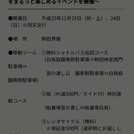
をまるっと楽しめるイベントを開催～
●開催日 平成25年11月23日（祝・土）、24日
（日）※雨天決行
●場 所 熱田界隈
●移動ツール ①無料シャトルバス巡回コース
（白鳥庭園南側駐車場⇒熱田神宮西門
駐車場⇒
宮の渡し公 園東側駐車場⇒白鳥庭
園南側駐車場）
②船（片道500円／ガイド付）特別運
航コース
（船着場宮の渡し⇔船着場白鳥）
③レンタサイクル（無料）
※保証金500円（返却時にお返しし