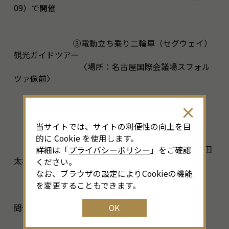
09）で開催
③電動立ち乗り二輪車（セグウェイ）
観光ガイドツアー
〈場所：名古屋国際会議場スフォル
ツァ像前〉
④紅葉市民茶会〈場所：白鳥庭園〉
当サイトでは、サイトの利便性の向上を目
的に Cookie を使用します。
③創祀千九百年記念舞台「尾張国熱田
詳細は「
プライバシーポリシー
」をご確認
太神宮縁記」
ください。
〈場所：白鳥庭園〉
なお、ブラウザの設定によりCookieの機能
を変更することもできます。
OK
問合せ：あったか！あつた魅力発見市実行委員会
052－972－2955