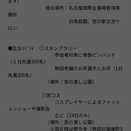
ます）
貸出場所：名古屋国際会議場管理事
務所
白鳥庭園、宮の駅交流サ
ロン
●主なｲﾍﾞﾝﾄ ①スタンプラリー
参加者対象に特製ピンバッチ
（１日先着500名）
熱田老舗のお茶菓子とお茶（1日
先着200名）
〈場所：宮の渡し公園〉
①宮コス
コスプレイヤーによるファッシ
ョンショーや撮影会
など（24日のみ）
〈場所：宮の渡し公園〉
※雨天時は想念寺（熱田区旗屋町5