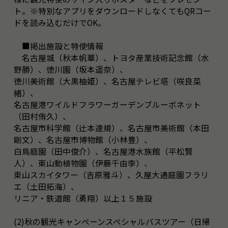
ト。※特別なアプリをダウンロードしなくてもQRコー
ドを読み込むだけでOK。
■掲出施設と特使情報
名古屋城（秋本帆華）、トヨタ産業技術記念館（水
野勝）、徳川園（坂本遥奈）、
徳川美術館（大黒柚姫）、名古屋テレビ塔（咲良菜
緒）、
名古屋港ワイルドフラワーガーデンブルーボネット
（田村侑久）、
名古屋市科学館（辻本達規）、名古屋市美術館（本田
剛文）、名古屋市博物館（小林豊）、
白鳥庭園（田中俊介）、名古屋港水族館（平松賢
人）、東山動植物園（伊藤千由李）、
東山スカイタワー（吉原雅斗）、久屋大通庭園フラリ
エ（土田拓海）、
リニア・鉄道館（勇翔）以上１５施設
(2)秋の観光キャンペーンスペシャルバスツアー（日帰