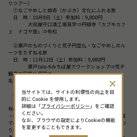
りツアー）
①なごやめしと傾奇（かぶき）文化にふれる旅
日 時：10月8日（土）参加料：9,800円
大和屋守口漬工場見学⇒円頓寺「カブキカフ
ェ ナゴヤ座」⇒有松
②瀬戸のものづくりと荒子円空仏・なごやめしのル
ーツをたずねる旅
日 時：11月12日（土）参加料：9,980円
瀬戸talo-Kみちば屋でワークショップ⇒荒子
観音で円空仏見学⇒
名古屋最後の溜り醤油蔵元「帝国醸造」見学
当サイトでは、サイトの利便性の向上を目
申込先：名阪近鉄旅行 TEL052‐563‐7500
的に Cookie を使用します。
詳細は「
プライバシーポリシー
」をご確認
秋のイベンは特設サイトにて紹介
ください。
・名古屋城本丸御殿の第二期公開が始まった名古屋城
なお、ブラウザの設定によりCookieの機能
でのSamurai体験＠名古屋城や、第６２回 名古屋まつ
を変更することもできます。
り、やっとかめ文化祭、なごやめし博覧会２０１６、
あいちトリエンナーレ２０１６など、食・芸術と文化