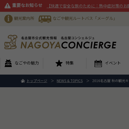
重要なお知らせ
【快適で安全な旅のために：熱中症対策のお
観光案内所
なごや観光ルートバス「メーグル」
なごやの魅力
特集
イベント
トップページ
NEWS & TOPICS
2016名古屋 秋の観