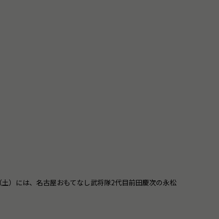
日（土）には、名古屋おもてなし武将隊2代目前田慶次の永松