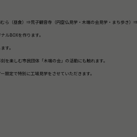
）
喜楽梅むら（昼食）⇒荒子観音寺（円空仏見学・木端の会見学・まち歩き）
ジナルBOXを作ります。
します。
彫刻を楽しむ市民団体「木端の会」の活動にも触れます。
アー限定で特別に工場見学をさせていただきます。