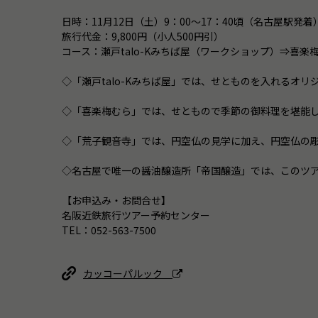
日時：11月12日（土）9：00～17：40頃（名古屋駅発着
旅行代金：9,800円（小人500円引）
コース：瀬戸talo-Kみちば屋（ワークショップ）⇒
◇「瀬戸talo-Kみちば屋」では、せとものを入れるオリ
◇「喜楽梅むら」では、せともので季節の御料理を堪能
◇「荒子観音寺」では、円空仏の見学に加え、円空仏の
◇名古屋で唯一の醤油醸造所「帝国醸造」では、このツ
【お申込み・お問合せ】
名阪近鉄旅行ツアー予約センター
TEL：052-563-7500
カッコーパルック