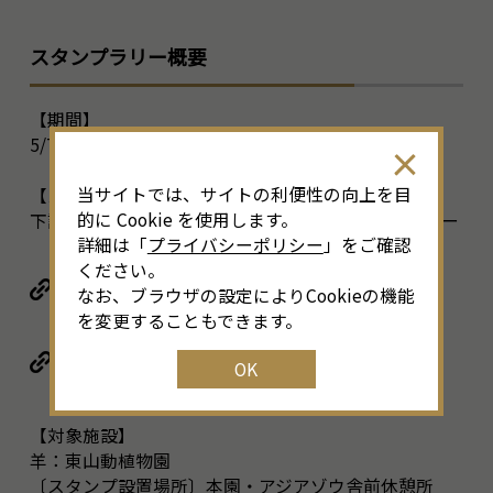
スタンプラリー概要
【期間】
5/7(月)～6/3(日) ※当日消印有効
当サイトでは、サイトの利便性の向上を目
【スタンプ台紙配布場所】
的に Cookie を使用します。
下記対象施設・金山観光案内所・オアシス21iセンター
詳細は「
プライバシーポリシー
」をご確認
ください。
金山観光案内所
なお、ブラウザの設定によりCookieの機能
を変更することもできます。
オアシス21iセンター
OK
【対象施設】
羊：東山動植物園
〔スタンプ設置場所〕本園・アジアゾウ舎前休憩所