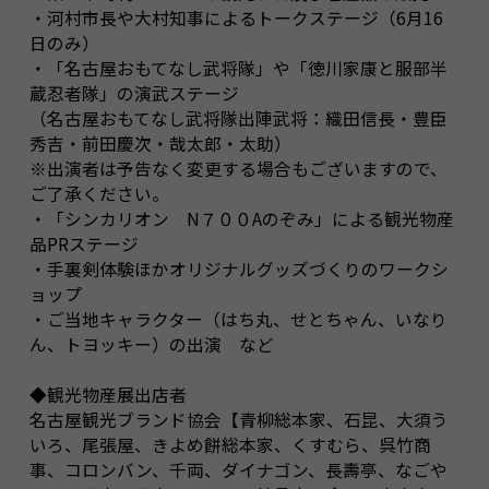
・河村市長や大村知事によるトークステージ（6月16
日のみ）
・「名古屋おもてなし武将隊」や「徳川家康と服部半
蔵忍者隊」の演武ステージ
（名古屋おもてなし武将隊出陣武将：織田信長・豊臣
秀吉・前田慶次・哉太郎・太助）
※出演者は予告なく変更する場合もございますので、
ご了承ください。
・「シンカリオン N７００Aのぞみ」による観光物産
品PRステージ
・手裏剣体験ほかオリジナルグッズづくりのワークシ
ョップ
・ご当地キャラクター（はち丸、せとちゃん、いなり
ん、トヨッキー）の出演 など
◆観光物産展出店者
名古屋観光ブランド協会【青柳総本家、石昆、大須う
いろ、尾張屋、きよめ餅総本家、くすむら、呉竹商
事、コロンバン、千両、ダイナゴン、長壽亭、なごや