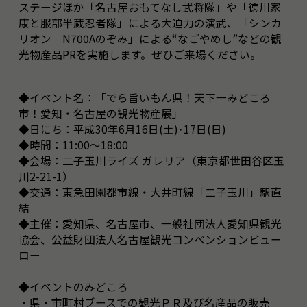
ステージほか「名古屋おもてなし武将隊」や「徳川家
康と服部半蔵忍者隊」による大迫力の演武、「シンカ
リオン N700Aのぞみ」による“なごやめし”などの観
光物産品PRを実施します。ぜひご来場ください。
◆イベント名：「でら旨いもん県！天下一みどころ
市！愛知・名古屋の観光物産展」
◆日にち：平成30年6月16日(土)･17日(日)
◆時間：11:00～18:00
◆会場：二子玉川ライズ ガレリア（東京都世田谷区玉
川2-21-1）
◆交通：東急田園都市線・大井町線「二子玉川」駅直
結
◆主催：愛知県、名古屋市、一般社団法人愛知県観光
協会、公益財団法人名古屋観光コンベンションビュー
ロー
◆イベントのみどころ
・県・市町村ブースでの観光ＰＲ及び名産品の販売