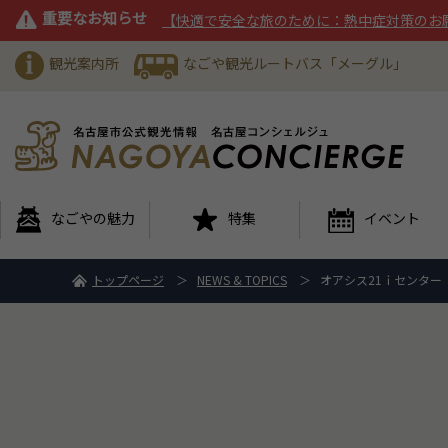
重要なお知らせ
【快適で安全な旅のために：熱中症対策のお
観光案内所
なごや観光ルートバス「メーグル」
なごやの魅力
特集
イベント
トップページ
NEWS & TOPICS
オアシス21ｉセンター