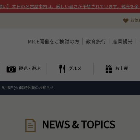
願い】 本日の名古屋市内は、厳しい暑さが予想されています。観光を楽
お気
MICE開催をご検討の方
教育旅行
産業観光
観光・遊ぶ
グルメ
お土産
 9月8日(火)臨時休業のお知らせ
NEWS & TOPICS