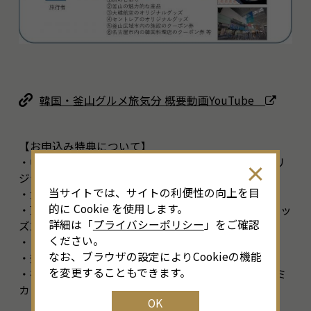
韓国・釜山グルメ旅気分 概要動画YouTube
【お申込み特典について】
・中部国際空港セントレア制限区域内特別映像、オリ
ジナルグッズ１点
当サイトでは、サイトの利便性の向上を目
・大韓航空オリジナルグッズ１点
的に Cookie を使用します。
・東横インコリア5,000ウォン割引券、オリジナルグッ
詳細は「
プライバシーポリシー
」をご確認
ズ2点
ください。
・ソラリア西鉄ホテル釜山朝食無料券
なお、ブラウザの設定によりCookieの機能
・釜山映画体験博物館割引券
を変更することもできます。
・在名韓国料理店ソウル家(ソウルヤ)、豊味韓(プンミ
カン)クーポン２点
OK