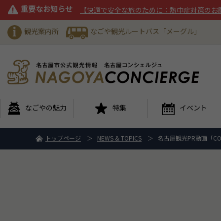
重要なお知らせ
【快適で安全な旅のために：熱中症対策のお
観光案内所
なごや観光ルートバス「メーグル」
なごやの魅力
特集
イベント
トップページ
NEWS & TOPICS
名古屋観光PR動画「COOL