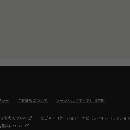
リシー
位置情報について
ソーシャルメディア利用方針
光をお考えの方へ
なごや・ロケーション・ナビ（フィルムコミッショ
告募集について