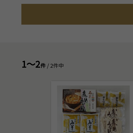
1～2
件
/ 2件中