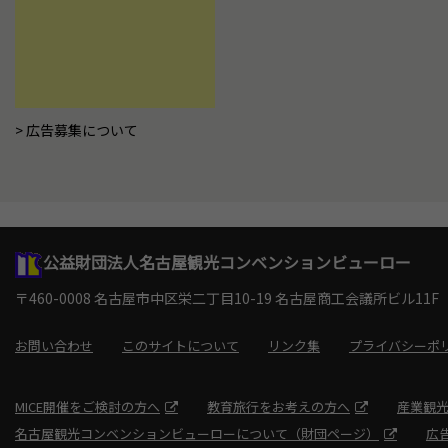
広告募集について
公益財団法人名古屋観光コンベンションビューロー
〒460-0008 名古屋市中区栄二丁目10-19
名古屋商工会議所ビル11F
お問い合わせ
このサイトについて
リンク集
プライバシーポ
MICE開催をご検討の方へ
教育旅行をお考えの方へ
産業観
名古屋観光コンベンションビューローについて（財団ページ）
広