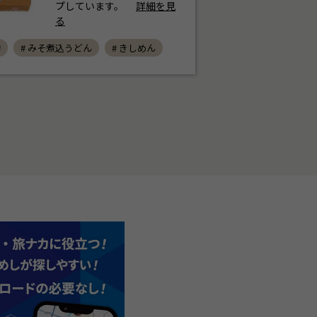
プしています。
詳細を見
る
物
# みそ煮込うどん
# きしめん