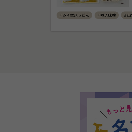
# みそ煮込うどん
# 煮込味噌
# 