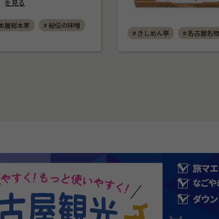
を見る
山本屋総本家
# 秘伝の味噌
# きしめん亭
# 名古屋名