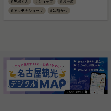
# 矢場とん
# ショップ
# お土産
# アンテナショップ
# 味噌かつ