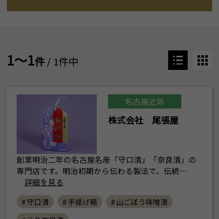
1～1
件
/ 1件中
名古屋近郊
株式会社 尾張屋
創業明治二年の名古屋名産「守口漬」「奈良漬」の
専門店です。明治初期から伝わる製法で、伝統…
詳細を見る
# 守口漬
# 手提げ箱
# 山ごぼう味噌漬