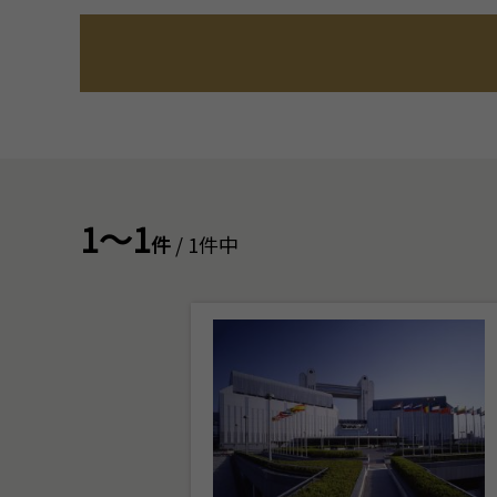
1～1
件
/ 1件中