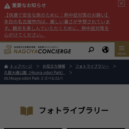
重要なお知らせ
【快適で安全な旅のために：熱中症対策のお願い】
本日の名古屋市内は、厳しい暑さが予想されていま
す。観光を楽しんでいただくために、熱中症対策を
心がけてください。
トップページ
お役立ち情報
フォトライブラリー
久屋大通公園（Hisaya-odori Park）
05.Hisaya odori Park ミズベヒロバ
フォトライブラリー