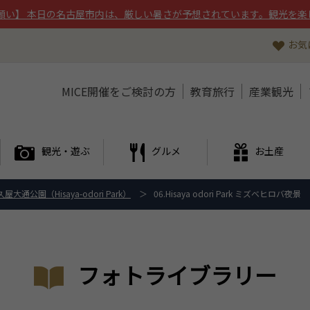
願い】 本日の名古屋市内は、厳しい暑さが予想されています。観光を楽
お気
MICE開催をご検討の方
教育旅行
産業観光
観光・遊ぶ
グルメ
お土産
久屋大通公園（Hisaya-odori Park）
06.Hisaya odori Park ミズベヒロバ夜景
フォトライブラリー