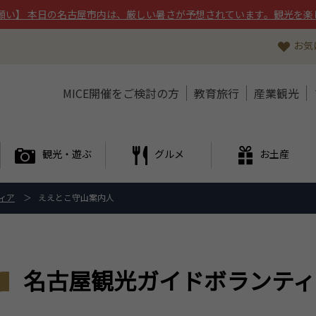
願い】 本日の名古屋市内は、厳しい暑さが予想されています。観光を楽
お気
MICE開催をご検討の方
教育旅行
産業観光
観光・遊ぶ
グルメ
お土産
ィア
ええとこ守山案内人
名古屋観光ガイドボランティ