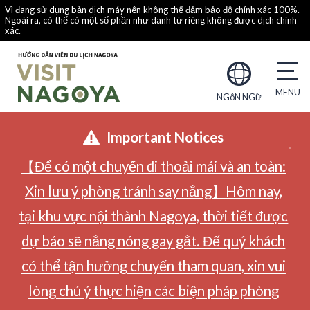
Vì đang sử dụng bản dịch máy nên không thể đảm bảo độ chính xác 100%.
Ngoài ra, có thể có một số phần như danh từ riêng không được dịch chính
xác.
NGôN NGữ
Important Notices
【Để có một chuyến đi thoải mái và an toàn:
Xin lưu ý phòng tránh say nắng】Hôm nay,
tại khu vực nội thành Nagoya, thời tiết được
dự báo sẽ nắng nóng gay gắt. Để quý khách
có thể tận hưởng chuyến tham quan, xin vui
lòng chú ý thực hiện các biện pháp phòng