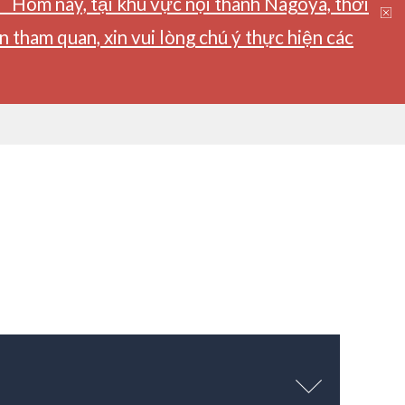
】Hôm nay, tại khu vực nội thành Nagoya, thời
tham quan, xin vui lòng chú ý thực hiện các