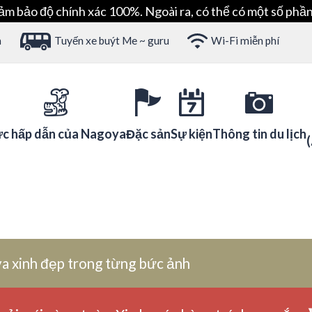
ảm bảo độ chính xác 100%. Ngoài ra, có thể có một số phần
h
Tuyến xe buýt Me ~ guru
Wi-Fi miễn phí
c hấp dẫn của Nagoya
Đặc sản
Sự kiện
Thông tin du lịch
a xinh đẹp trong từng bức ảnh