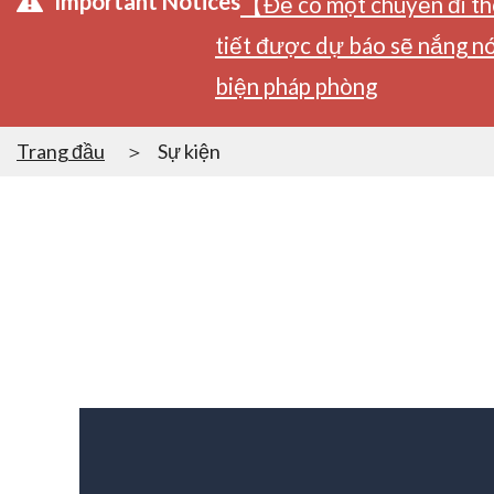
Important Notices
【Để có một chuyến đi tho
tiết được dự báo sẽ nắng nó
biện pháp phòng
Trang đầu
Sự kiện