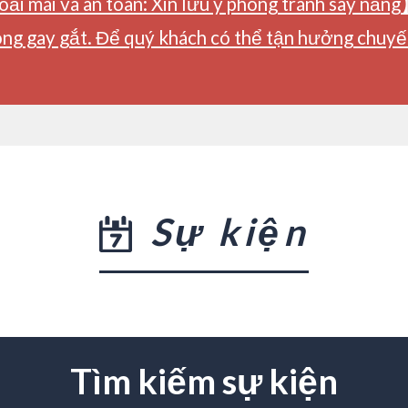
ải mái và an toàn: Xin lưu ý phòng tránh say nắng
ng gay gắt. Để quý khách có thể tận hưởng chuyến 
Sự kiện
Tìm kiếm sự kiện