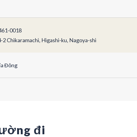
61-0018
4-2 Chikaramachi, Higashi-ku, Nagoya-shi
ía Đông
ường đi