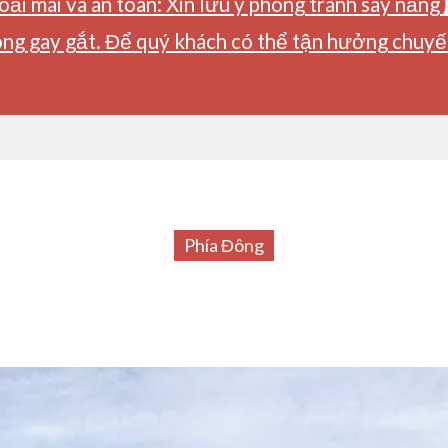
ải mái và an toàn: Xin lưu ý phòng tránh say nắng
ng gay gắt. Để quý khách có thể tận hưởng chuyến 
Phía Đông