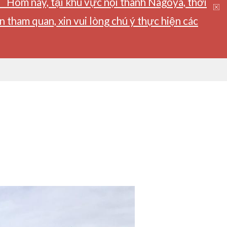
】Hôm nay, tại khu vực nội thành Nagoya, thời
tham quan, xin vui lòng chú ý thực hiện các