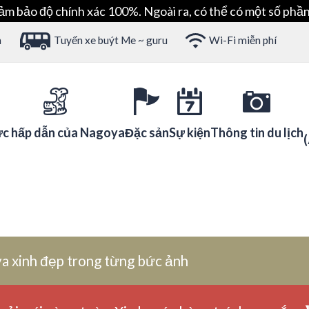
ảm bảo độ chính xác 100%. Ngoài ra, có thể có một số phần
h
Tuyến xe buýt Me ~ guru
Wi-Fi miễn phí
c hấp dẫn của Nagoya
Đặc sản
Sự kiện
Thông tin du lịch
a xinh đẹp trong từng bức ảnh