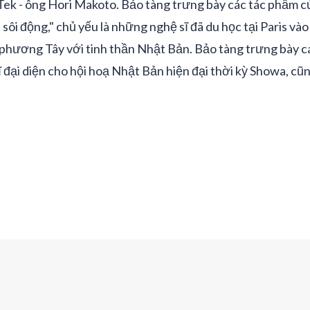
Tek - ông Hori Makoto. Bảo tàng trưng bày các tác phẩm c
sôi động," chủ yếu là những nghệ sĩ đã du học tại Paris và
ạ phương Tây với tinh thần Nhật Bản. Bảo tàng trưng bày 
 đại diện cho hội hoạ Nhật Bản hiện đại thời kỳ Showa, c