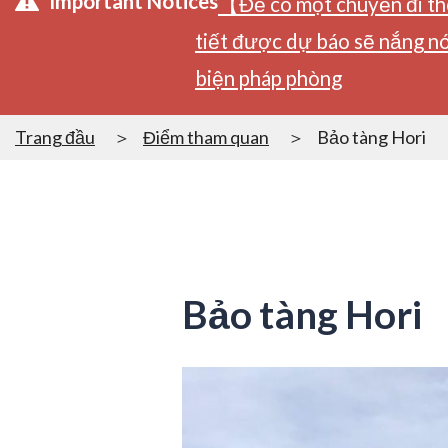
Important Notices
【Để có một chuyến đi tho
tiết được dự báo sẽ nắng nó
biện pháp phòng
Trang đầu
Điểm tham quan
Bảo tàng Hori
Bảo tàng Hori