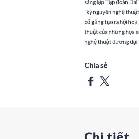
sáng lập Tập đoàn Dai
"kỷ nguyên nghệ thuật 
cố gắng tạo ra hội ho
thuật của những họa sĩ
nghệ thuật đương đại.
Chia sẻ
Chi tiết