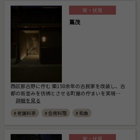
栄・伏見
蔦茂
西区那古野に佇む 築150余年の古民家を改装し、古
都の街並みを彷彿とさせる町屋の佇まいを実現…
詳細を見る
# 老舗料亭
# 会席料理
# 和食
栄・伏見