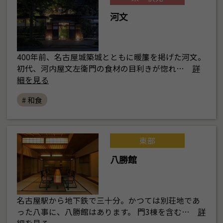
河文
400年前、名古屋城築城とともに暖簾を掲げた河文。
初代、河内屋文左衛門の食材の目利きが惚れ…
詳
細を見る
# 和食
東部
八勝館
名古屋駅から地下鉄で三十分。かつては別荘地であ
った八事に、八勝館はあります。 門3棟を含む…
詳