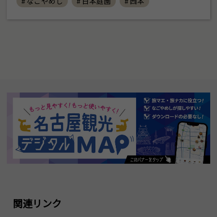
# なごやめし
# 日本庭園
# 西本
関連リンク